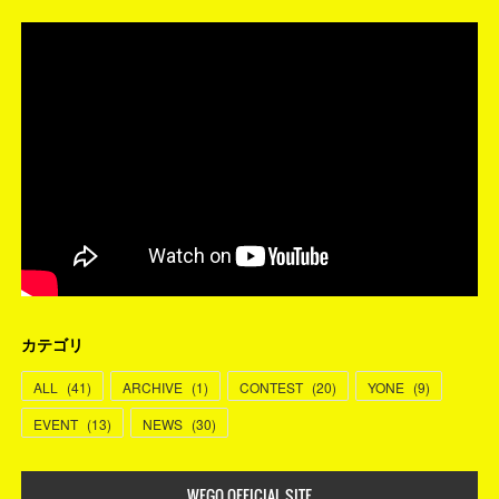
カテゴリ
ALL
(
41
)
ARCHIVE
(
1
)
CONTEST
(
20
)
YONE
(
9
)
EVENT
(
13
)
NEWS
(
30
)
WEGO OFFICIAL SITE