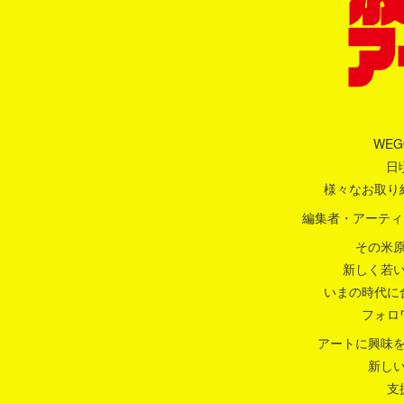
WEG
日
様々なお取り
編集者・アーティス
その米
新しく若
いまの時代に
フォロ
アートに興味
新し
支