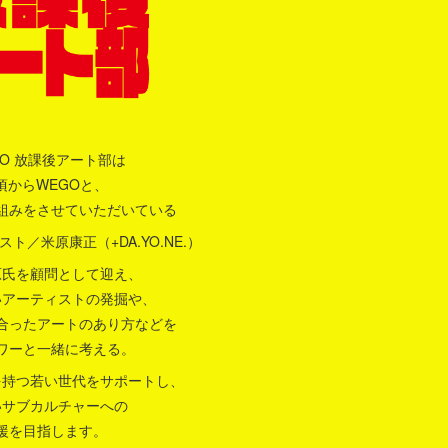
O 放課後アート部は
頃からWEGOと、
組みをさせていただいている
ト／米原康正（+DA.YO.NE.）
原氏を顧問として迎え、
いアーティストの発掘や、
合ったアートのあり方などを
ワーと一緒に考える。
を持つ若い世代をサポートし、
いサブカルチャーへの
援を目指します。