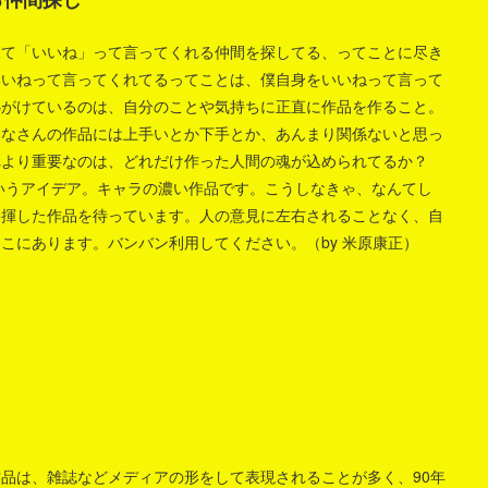
見て「いいね」って言ってくれる仲間を探してる、ってことに尽き
いいねって言ってくれてるってことは、僕自身をいいねって言って
心がけているのは、自分のことや気持ちに正直に作品を作ること。
みなさんの作品には上手いとか下手とか、あんまり関係ないと思っ
れより重要なのは、どれだけ作った人間の魂が込められてるか？
いうアイデア。キャラの濃い作品です。こうしなきゃ、なんてし
発揮した作品を待っています。人の意見に左右されることなく、自
こにあります。バンバン利用してください。（by 米原康正）
品は、雑誌などメディアの形をして表現されることが多く、90年