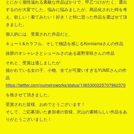
とにかく個性溢れる素敵な作品ばかりで、甲乙つけがたく、選出
するのが大変でした。悩みに悩みましたが、商品化された時を考
え、欲しい！着てみたい！好き！と特に思った作品を選ばせて頂
きました。
個人的には、受賞された作品だと、
キュート&カラフル、そして物語を感じるKorotamaさんの作品
抜群のオシャレさとシュールさのある庭野里咲さんの作品
それと、受賞は逃しましたが
描かれている女の子、小物、全てが可愛いすぎるYUMEさんの作
品
https://twitter.com/yumeiroworks/status/1365300225707962370
を推させて頂きました。
受賞された皆様、おめでとうございます！
そして、ご応募頂いた参加者の皆様、沢山の素晴らしい作品をあ
りがとうございました！