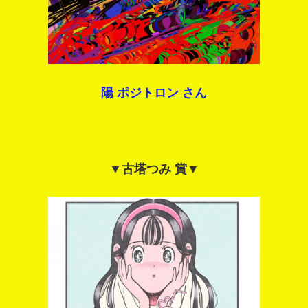
陽 ポジトロン さん
▼古塔つみ 賞▼