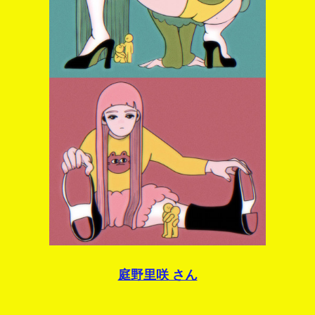
庭野里咲
さん