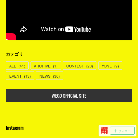
カテゴリ
ALL
(
41
)
ARCHIVE
(
1
)
CONTEST
(
20
)
YONE
(
9
)
EVENT
(
13
)
NEWS
(
30
)
WEGO OFFICIAL SITE
Instagram
フォロー