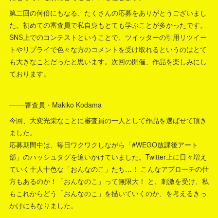
第二回の何倍にもなる、たくさんの応募をありがとうございまし
た。初めての審査員で私自身もとても学ぶことが多かったです。
SNS上でのコンテストということで、ツイッターの引用リツイー
トやリプライで色々な方のコメントを受け取れるというのはとて
も大きなことだったと思います。次回の開催、作品を楽しみにし
ております。
––––審査員・Makiko Kodama
今回、大変光栄なことに審査員の一人として作品を選ばせて頂き
ました。
応募期間中は、毎日ワクワクしながら「#WEGO放課後アート
部」のハッシュタグを追いかけていました。Twitter上に日々増え
ていく十人十色な「おんなのこ」たち…！ こんなアプローチの仕
方もあるのか！「おんなのこ」って無限大！ と、刺激を受け、私
もこれからどう「おんなのこ」を描いていくのか、を考えるきっ
かけにもなりました。