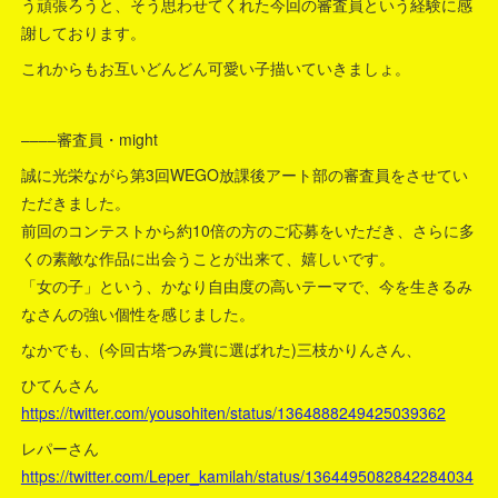
う頑張ろうと、そう思わせてくれた今回の審査員という経験に感
謝しております。
これからもお互いどんどん可愛い子描いていきましょ。
––––審査員・might
誠に光栄ながら第3回WEGO放課後アート部の審査員をさせてい
ただきました。
前回のコンテストから約10倍の方のご応募をいただき、さらに多
くの素敵な作品に出会うことが出来て、嬉しいです。
「女の子」という、かなり自由度の高いテーマで、今を生きるみ
なさんの強い個性を感じました。
なかでも、(今回古塔つみ賞に選ばれた)三枝かりんさん、
ひてんさん
https://twitter.com/yousohiten/status/1364888249425039362
レパーさん
https://twitter.com/Leper_kamilah/status/1364495082842284034