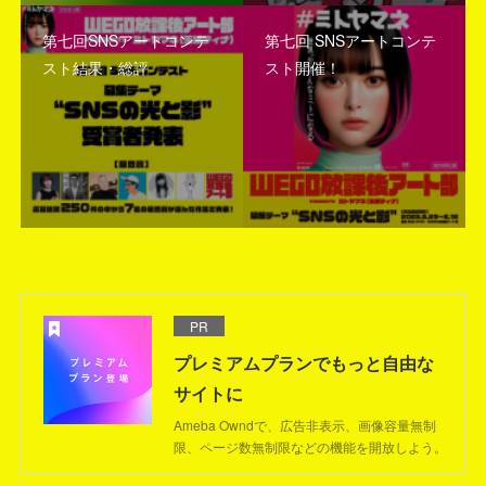
第七回SNSアートコンテ
第七回 SNSアートコンテ
スト結果・総評
スト開催！
PR
プレミアムプランでもっと自由な
サイトに
Ameba Owndで、広告非表示、画像容量無制
限、ページ数無制限などの機能を開放しよう。