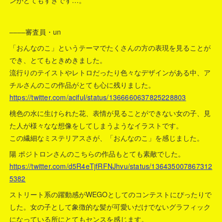
––––審査員・un
「おんなのこ」というテーマでたくさんの方の表現を見ることが
でき、とてもときめきました。
流行りのテイストやレトロだったり色々なデザインがある中、ア
チルさんのこの作品がとても心に残りました。
https://twitter.com/aciful/status/1366660637825228803
桃色の水に生けられた花、表情が見ることができない女の子、見
た人が様々なな想像をしてしまうようなイラストです。
この繊細なミステリアスさが、「おんなのこ」を感じました。
陽 ポジトロンさんのこちらの作品もとても素敵でした。
https://twitter.com/d5R4eTjfRFNJhvu/status/136435007867312
5382
ストリート系の躍動感がWEGOとしてのコンテストにぴったりで
した。女の子として象徴的な髪が可愛いだけでないグラフィック
になっている所にとてもセンスを感じます。