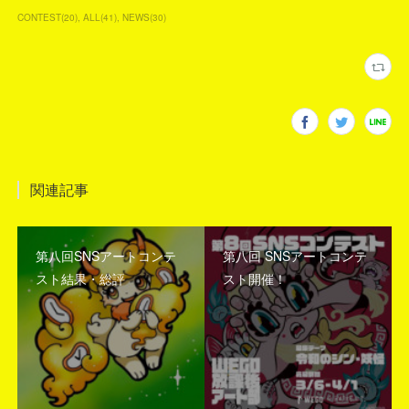
CONTEST
(
20
)
ALL
(
41
)
NEWS
(
30
)
関連記事
第八回SNSアートコンテ
第八回 SNSアートコンテ
スト結果・総評
スト開催！