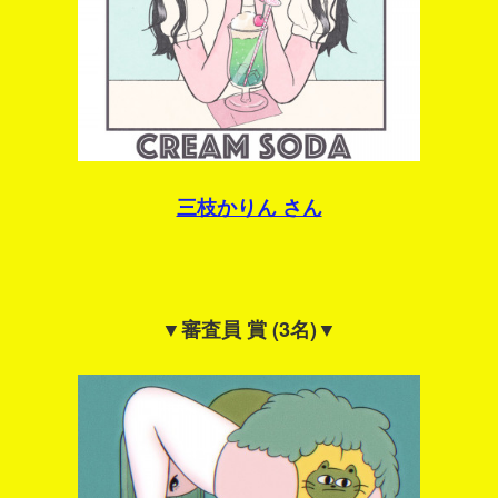
三枝かりん さん
▼審査員 賞 (3名)▼