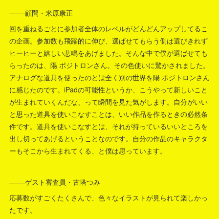
––––顧問・米原康正
回を重ねるごとに参加者全体のレベルがどんどんアップしてるこ
の企画。参加数も飛躍的に伸び、選ばせてもらう側は選びきれず
ヒーヒーと嬉しい悲鳴をあげました。そんな中で僕が選ばせても
らったのは、陽 ポジトロンさん。その色使いに驚かされました。
アナログな道具を使ったのとは全く別の世界を陽 ポジトロンさん
に感じたのです。iPadの可能性というか、こうやって新しいこと
が生まれていくんだな、って瞬間を見た気がします。自分がいい
と思った道具を使いこなすことは、いい作品を作るときの必然条
件です。道具を使いこなすとは、それが持っているいいところを
出し切ってあげるということなのです。自分の作品のキャラクタ
ーもそこから生まれてくる、と僕は思っています。
––––ゲスト審査員・古塔つみ
応募数がすごくたくさんで、色々なイラストが見られて楽しかっ
たです。