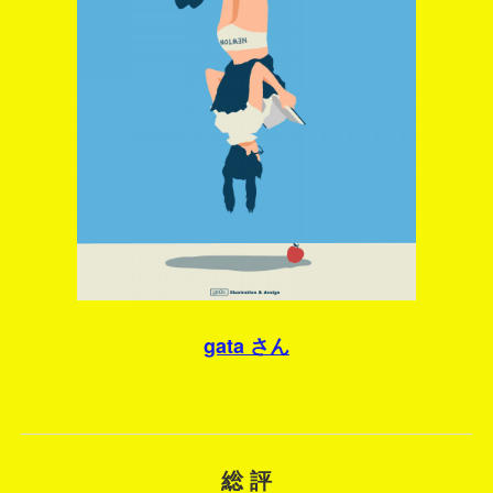
gata
さん
総 評